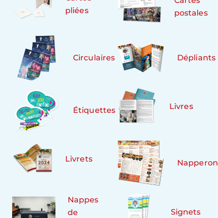
Cartes
pliées
postales
Circulaires
Dépliants
Livres
Étiquettes
Livrets
Napperon
Nappes
Signets
de